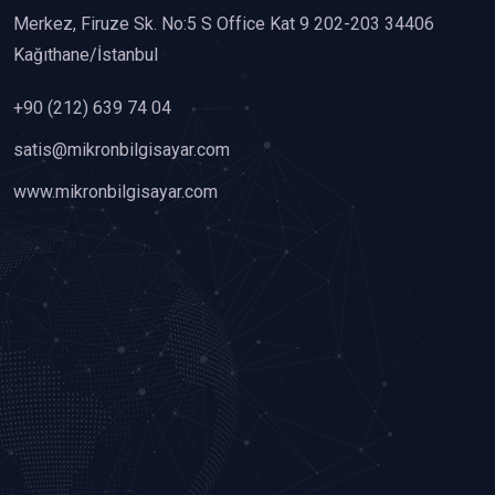
Merkez, Firuze Sk. No:5 S Office Kat 9 202-203 34406
Kağıthane/İstanbul
+90 (212) 639 74 04
satis@mikronbilgisayar.com
www.mikronbilgisayar.com