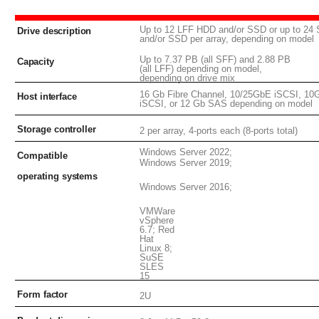
Up to 12 LFF HDD and/or SSD or up to 2
Drive
description
and/or SSD per array, depending on model
Up to 7.37 PB (all SFF) and 2.88 PB
Capacity
(all LFF)
depending on model,
depending on drive
mix
16 Gb Fibre Channel, 10/25GbE iSCSI, 1
Host
interface
iSCSI, or 12 Gb SAS depending on model
Storage
controller
2 per array, 4-ports each (8-ports
total)
Windows Server
2022;
Compatible
Windows Server
2019;
operating
systems
Windows Server
2016;
VMWare
vSphere
6.7; Red
Hat
Linux 8;
SuSE
SLES
15
Form
factor
2U