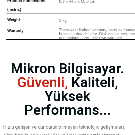
Product dimensions
8.9 x 44.5 x 50.8
cm
(metric)
Weight
5
kg
Three-year limited warranty, parts exchang
Warranty
business day delivery. Disk enclosures, har
and options carry their own warranty.
Mikron Bilgisayar.
Güvenli,
Kaliteli,
Yüksek
Performans...
Hızla gelişen ve dur durak bilmeyen teknolojik gelişmeleri,