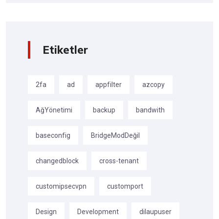
Etiketler
2fa
ad
appfilter
azcopy
AğYönetimi
backup
bandwith
baseconfig
BridgeModDeğil
changedblock
cross-tenant
customipsecvpn
customport
Design
Development
dilaupuser