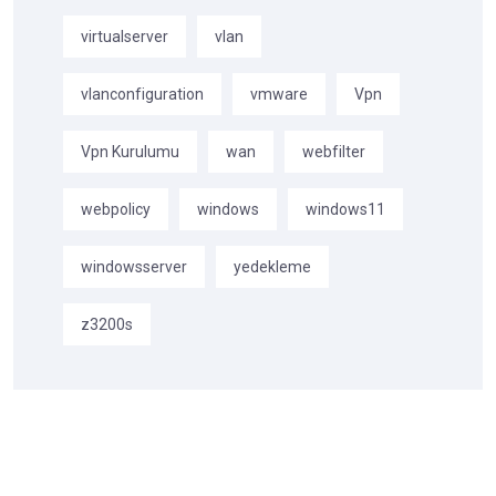
virtualserver
vlan
vlanconfiguration
vmware
Vpn
Vpn Kurulumu
wan
webfilter
webpolicy
windows
windows11
windowsserver
yedekleme
z3200s