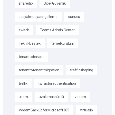
sharedip
SiberGüvenlik
sosyalmedyaengelleme
sunucu
switch
Teams Admin Center
TeknikDestek
temelkurulum
tenanttotenant
tenanttotenantmigration
trafficshaping
trellix
twfactorauthentication
usom
uzak masaüstü
veeam
VeeamBackupforMicrosoft365
virtualip