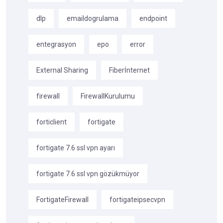
dlp
emaildogrulama
endpoint
entegrasyon
epo
error
External Sharing
Fiberİnternet
firewall
FirewallKurulumu
forticlient
fortigate
fortigate 7.6 ssl vpn ayarı
fortigate 7.6 ssl vpn gözükmüyor
FortigateFirewall
fortigateipsecvpn