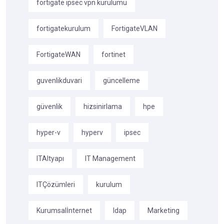
fortigate ipsec vpn kurulumu
fortigatekurulum
FortigateVLAN
FortigateWAN
fortinet
guvenlikduvari
güncelleme
güvenlik
hizsinirlama
hpe
hyper-v
hyperv
ipsec
ITAltyapı
IT Management
ITÇözümleri
kurulum
Kurumsalİnternet
ldap
Marketing