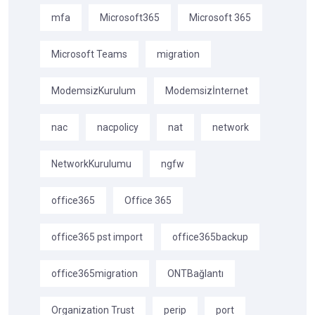
mfa
Microsoft365
Microsoft 365
Microsoft Teams
migration
ModemsizKurulum
Modemsizİnternet
nac
nacpolicy
nat
network
NetworkKurulumu
ngfw
office365
Office 365
office365 pst import
office365backup
office365migration
ONTBağlantı
Organization Trust
perip
port