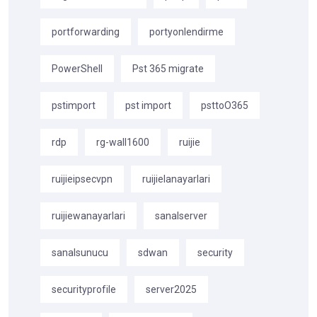
portforwarding
portyonlendirme
PowerShell
Pst 365 migrate
pstimport
pst import
psttoO365
rdp
rg-wall1600
ruijie
ruijieipsecvpn
ruijielanayarlari
ruijiewanayarlari
sanalserver
sanalsunucu
sdwan
security
securityprofile
server2025